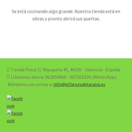
Se está cocinando algo grande. Nuestra tienda está en
obras y pronto abrirá sus puertas.
Tienda física: C/ Masquefa 45, 46020 - Valencia - España
Llámanos ahora:
962050660 - 667201630 (WhatsApp)
Mándanos un correo a:
info@ellienzodelarana.es