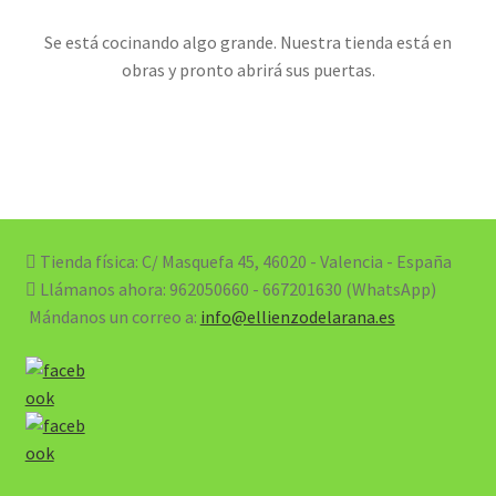
Se está cocinando algo grande. Nuestra tienda está en
obras y pronto abrirá sus puertas.
Tienda física: C/ Masquefa 45, 46020 - Valencia - España
Llámanos ahora:
962050660 - 667201630 (WhatsApp)
Mándanos un correo a:
info@ellienzodelarana.es