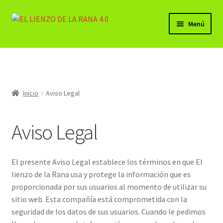
Ir
Ir
Menú
a
al
la
contenido
BELLAS ARTES (PRODUCTOS)
navegación
Lista de Deseos
Inicio
Aviso Legal
Expandi
Mi cuenta
el
menú
Aviso Legal
Carrito
hijo
Finalizar compra
El presente Aviso Legal establece los términos en que El
lienzo de la Rana usa y protege la información que es
Contacto
proporcionada por sus usuarios al momento de utilizar su
sitio web. Esta compañía está comprometida con la
Sala LA CHARCA
seguridad de los datos de sus usuarios. Cuando le pedimos