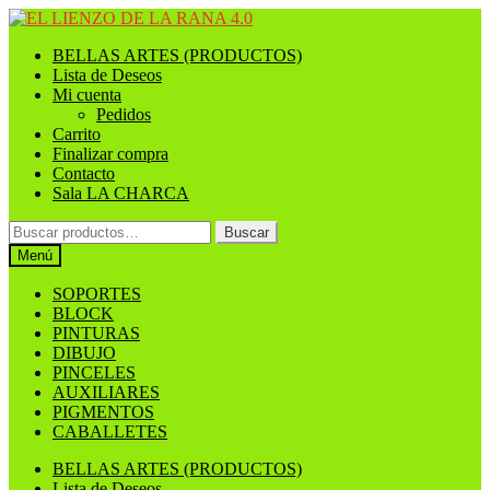
Ir
Ir
a
al
BELLAS ARTES (PRODUCTOS)
la
contenido
Lista de Deseos
navegación
Mi cuenta
Pedidos
Carrito
Finalizar compra
Contacto
Sala LA CHARCA
Buscar
Buscar
por:
Menú
SOPORTES
BLOCK
PINTURAS
DIBUJO
PINCELES
AUXILIARES
PIGMENTOS
CABALLETES
BELLAS ARTES (PRODUCTOS)
Lista de Deseos