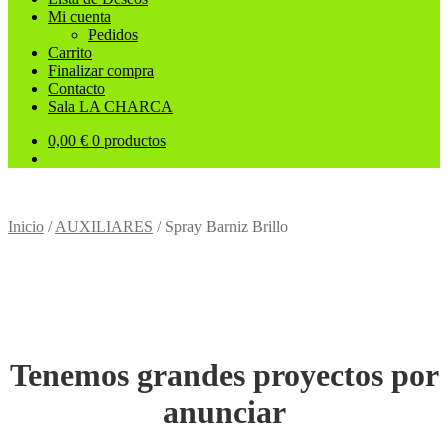
Mi cuenta
Pedidos
Carrito
Finalizar compra
Contacto
Sala LA CHARCA
0,00
€
0 productos
Inicio
/
AUXILIARES
/
Spray Barniz Brillo
Tenemos grandes proyectos por
anunciar