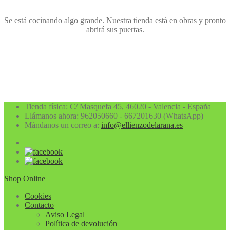
Se está cocinando algo grande. Nuestra tienda está en obras y pronto
abrirá sus puertas.
Tienda física: C/ Masquefa 45, 46020 - Valencia - España
Llámanos ahora:
962050660 - 667201630 (WhatsApp)
Mándanos un correo a:
info@ellienzodelarana.es
Shop Online
Cookies
Contacto
Aviso Legal
Política de devolución