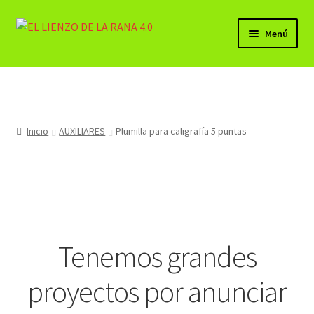
Ir
Ir
Menú
a
al
la
contenido
BELLAS ARTES (PRODUCTOS)
navegación
Lista de Deseos
Inicio
AUXILIARES
Plumilla para caligrafía 5 puntas
Mi cuenta
Carrito
Finalizar compra
Tenemos grandes
Contacto
proyectos por anunciar
Sala LA CHARCA