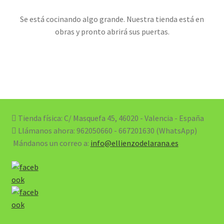
Se está cocinando algo grande. Nuestra tienda está en
obras y pronto abrirá sus puertas.
Tienda física: C/ Masquefa 45, 46020 - Valencia - España
Llámanos ahora:
962050660 - 667201630 (WhatsApp)
Mándanos un correo a:
info@ellienzodelarana.es