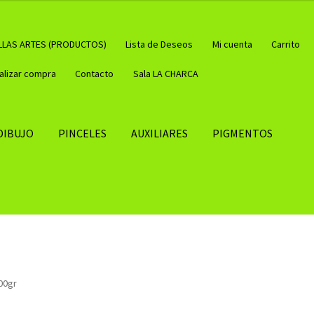
LLAS ARTES (PRODUCTOS)
Lista de Deseos
Mi cuenta
Carrito
nalizar compra
Contacto
Sala LA CHARCA
DIBUJO
PINCELES
AUXILIARES
PIGMENTOS
00gr