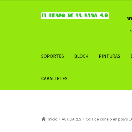
Ir
Ir
BE
a
al
la
contenido
Fi
navegación
SOPORTES
BLOCK
PINTURAS
CABALLETES
Inicio
AUXILIARES
Cola de conejo en polvo 1