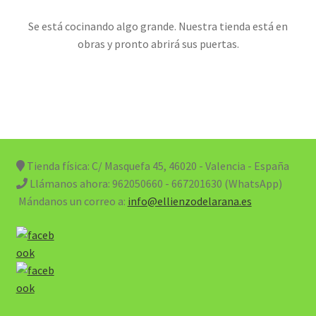
Se está cocinando algo grande. Nuestra tienda está en
obras y pronto abrirá sus puertas.
Tienda física: C/ Masquefa 45, 46020 - Valencia - España
Llámanos ahora:
962050660 - 667201630 (WhatsApp)
Mándanos un correo a:
info@ellienzodelarana.es