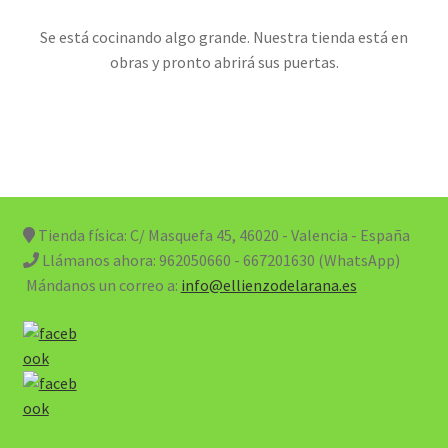
Se está cocinando algo grande. Nuestra tienda está en
obras y pronto abrirá sus puertas.
Tienda física: C/ Masquefa 45, 46020 - Valencia - España
Llámanos ahora:
962050660 - 667201630 (WhatsApp)
Mándanos un correo a:
info@ellienzodelarana.es