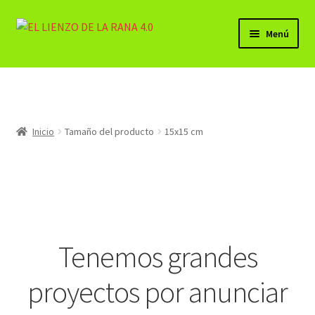
Ir
Ir
Menú
a
al
la
contenido
BELLAS ARTES (PRODUCTOS)
navegación
Lista de Deseos
Inicio
Tamaño del producto
15x15 cm
Expandi
Mi cuenta
el
menú
Carrito
hijo
Finalizar compra
Tenemos grandes
Contacto
proyectos por anunciar
Sala LA CHARCA