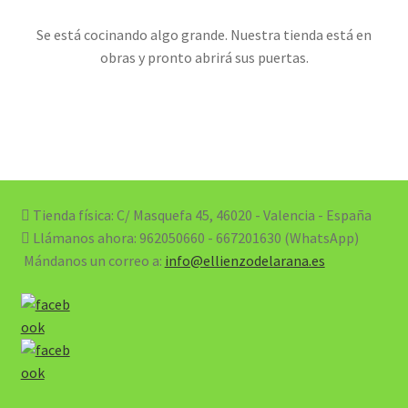
Se está cocinando algo grande. Nuestra tienda está en
obras y pronto abrirá sus puertas.
Tienda física: C/ Masquefa 45, 46020 - Valencia - España
Llámanos ahora:
962050660 - 667201630 (WhatsApp)
Mándanos un correo a:
info@ellienzodelarana.es