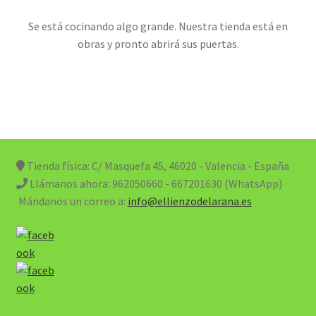
Se está cocinando algo grande. Nuestra tienda está en
obras y pronto abrirá sus puertas.
Tienda física: C/ Masquefa 45, 46020 - Valencia - España
Llámanos ahora:
962050660 - 667201630 (WhatsApp)
Mándanos un correo a:
info@ellienzodelarana.es