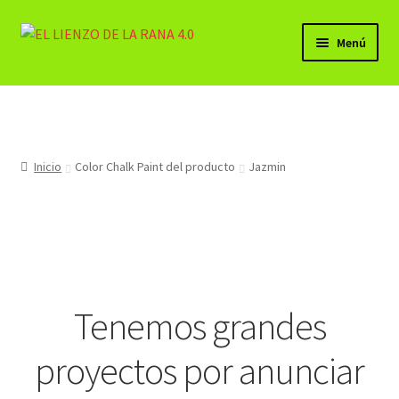
Ir
Ir
Menú
a
al
la
contenido
BELLAS ARTES (PRODUCTOS)
navegación
Lista de Deseos
Inicio
Color Chalk Paint del producto
Jazmin
Expandi
Mi cuenta
el
menú
Carrito
hijo
Finalizar compra
Tenemos grandes
Contacto
proyectos por anunciar
Sala LA CHARCA