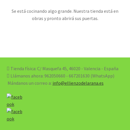
Se está cocinando algo grande. Nuestra tienda está en
obras y pronto abrirá sus puertas.
Tienda física: C/ Masquefa 45, 46020 - Valencia - España
Llámanos ahora:
962050660 - 667201630 (WhatsApp)
Mándanos un correo a:
info@ellienzodelarana.es