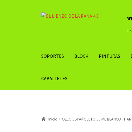
Ir
Ir
BE
a
al
la
contenido
Fi
navegación
SOPORTES
BLOCK
PINTURAS
CABALLETES
Inicio
OLEO ESPAÑOLETO 55 ML BLANCO TITANI