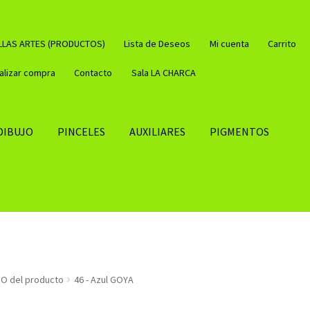
LLAS ARTES (PRODUCTOS)
Lista de Deseos
Mi cuenta
Carrito
nalizar compra
Contacto
Sala LA CHARCA
DIBUJO
PINCELES
AUXILIARES
PIGMENTOS
O del producto
46 - Azul GOYA