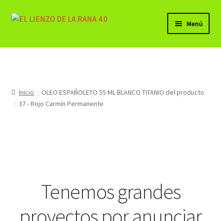
Ir
Ir
Menú
a
al
la
contenido
BELLAS ARTES (PRODUCTOS)
navegación
Lista de Deseos
Inicio
OLEO ESPAÑOLETO 55 ML BLANCO TITANIO del producto
Expandi
Mi cuenta
37 - Rojo Carmín Permanente
el
menú
Carrito
hijo
Finalizar compra
Contacto
Tenemos grandes
Sala LA CHARCA
proyectos por anunciar