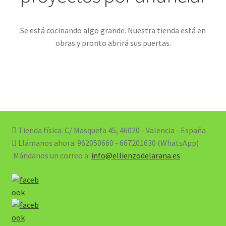
Se está cocinando algo grande. Nuestra tienda está en
obras y pronto abrirá sus puertas.
Tienda física: C/ Masquefa 45, 46020 - Valencia - España
Llámanos ahora:
962050660 - 667201630 (WhatsApp)
Mándanos un correo a:
info@ellienzodelarana.es